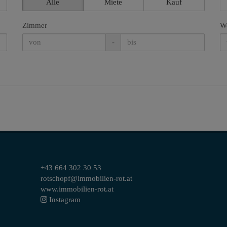
Alle
Miete
Kauf
Zimmer
Wo
-
+43 664 302 30 53
rotschopf@immobilien-rot.at
www.immobilien-rot.at
Instagram