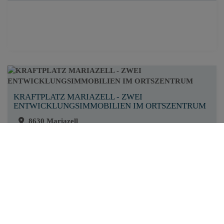
KRAFTPLATZ MARIAZELL - ZWEI
ENTWICKLUNGSIMMOBILIEN IM ORTSZENTRUM
8630 Mariazell
Fläche
Kaufpreis
2
ca. 2.114 m
280.000,00 €