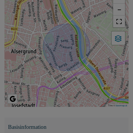
−
Tiles ©
basemap.at
Basisinformation