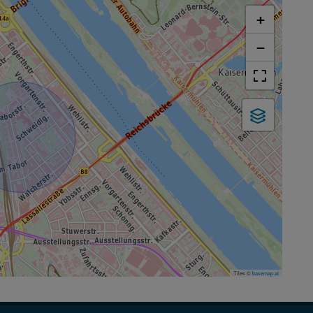
+
−
Tiles ©
basemap.at