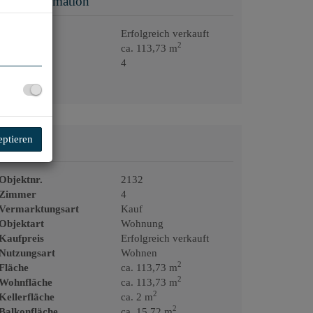
Basisinformation
Kaufpreis
Erfolgreich verkauft
2
Fläche
ca. 113,73 m
Zimmer
4
eptieren
Details
Objektnr.
2132
Zimmer
4
Vermarktungsart
Kauf
Objektart
Wohnung
Kaufpreis
Erfolgreich verkauft
Nutzungsart
Wohnen
2
Fläche
ca. 113,73 m
2
Wohnfläche
ca. 113,73 m
2
Kellerfläche
ca. 2 m
2
Balkonfläche
ca. 15,72 m