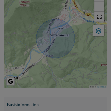
−
Tiles ©
basemap.at
Basisinformation