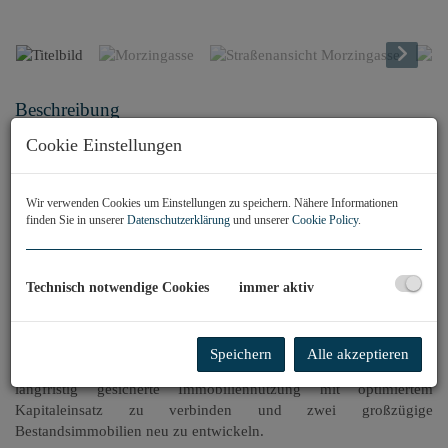
Beschreibung
Cookie Einstellungen
Zwei attraktive Baurechtsliegenschaften mit
langfristiger Planungssicherheit
Wir verwenden Cookies um Einstellungen zu speichern. Nähere Informationen
finden Sie in unserer
Datenschutzerklärung
und unserer
Cookie Policy
.
Nachhaltig investieren – Liquidität schonen –
Werte sichern
Technisch notwendige Cookies
immer aktiv
Zum Verkauf gelangen zwei ehemalige Schulgebäude mit über
2.100 m² Nutzfläche
in attraktiver Lage, welche im Rahmen eines
Baurechts über 99 Jahre
vergeben werden. Dieses Modell
Speichern
Alle akzeptieren
eröffnet Investoren und institutionellen Nutzern die Möglichkeit,
langfristig gesicherte Immobiliennutzung mit optimiertem
Kapitaleinsatz zu verbinden und zwei großzügige
Bestandsimmobilien neu zu entwickeln.