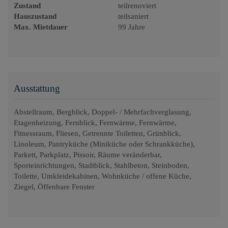
Zustand
teilrenoviert
Hauszustand
teilsaniert
Max. Mietdauer
99 Jahre
Ausstattung
Abstellraum
Bergblick
Doppel- / Mehrfachverglasung
Etagenheizung
Fernblick
Fernwärme
Fernwärme
Fitnessraum
Fliesen
Getrennte Toiletten
Grünblick
Linoleum
Pantryküche (Miniküche oder Schrankküche)
Parkett
Parkplatz
Pissoir
Räume veränderbar
Sporteinrichtungen
Stadtblick
Stahlbeton
Steinboden
Toilette
Umkleidekabinen
Wohnküche / offene Küche
Ziegel
Öffenbare Fenster