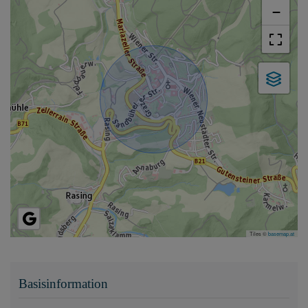
−
Tiles ©
basemap.at
Basisinformation