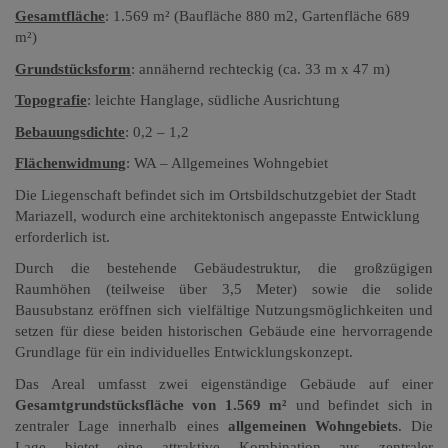
Gesamtfläche
: 1.569 m²
(Baufläche 880 m2, Gartenfläche 689
m²)
Grundstücksform
: annähernd rechteckig (ca. 33 m x 47 m)
Topografie
: leichte Hanglage, südliche Ausrichtung
Bebauungsdichte
: 0,2 – 1,2
Flächenwidmung
: WA – Allgemeines Wohngebiet
Die Liegenschaft befindet sich im Ortsbildschutzgebiet der Stadt
Mariazell, wodurch eine architektonisch angepasste Entwicklung
erforderlich ist.
Durch die bestehende Gebäudestruktur, die großzügigen
Raumhöhen (teilweise über 3,5 Meter) sowie die solide
Bausubstanz eröffnen sich vielfältige Nutzungsmöglichkeiten und
setzen für diese beiden historischen Gebäude eine hervorragende
Grundlage für ein individuelles Entwicklungskonzept.
Das Areal umfasst zwei eigenständige Gebäude auf einer
Gesamtgrundstücksfläche von 1.569 m²
und befindet sich in
zentraler Lage innerhalb eines
allgemeinen Wohngebiets
. Die
Lage bietet eine attraktive Kombination aus zentraler