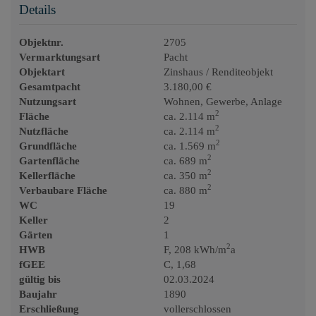
Details
Objektnr.
2705
Vermarktungsart
Pacht
Objektart
Zinshaus / Renditeobjekt
Gesamtpacht
3.180,00 €
Nutzungsart
Wohnen
Gewerbe
Anlage
2
Fläche
ca. 2.114 m
2
Nutzfläche
ca. 2.114 m
2
Grundfläche
ca. 1.569 m
2
Gartenfläche
ca. 689 m
2
Kellerfläche
ca. 350 m
2
Verbaubare Fläche
ca. 880 m
WC
19
Keller
2
Gärten
1
2
HWB
F, 208 kWh/m
a
fGEE
C, 1,68
gültig bis
02.03.2024
Baujahr
1890
Erschließung
vollerschlossen