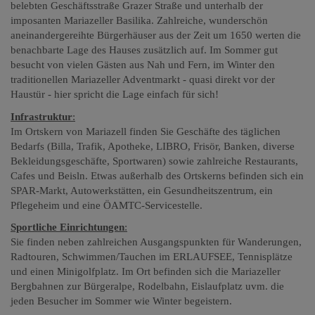
belebten Geschäftsstraße Grazer Straße und unterhalb der
imposanten Mariazeller Basilika. Zahlreiche, wunderschön
aneinandergereihte Bürgerhäuser aus der Zeit um 1650 werten die
benachbarte Lage des Hauses zusätzlich auf. Im Sommer gut
besucht von vielen Gästen aus Nah und Fern, im Winter den
traditionellen Mariazeller Adventmarkt - quasi direkt vor der
Haustür - hier spricht die Lage einfach für sich!
Infrastruktur
:
Im Ortskern von Mariazell finden Sie Geschäfte des täglichen
Bedarfs (Billa, Trafik, Apotheke, LIBRO, Frisör, Banken, diverse
Bekleidungsgeschäfte, Sportwaren) sowie zahlreiche Restaurants,
Cafes und Beisln. Etwas außerhalb des Ortskerns befinden sich ein
SPAR-Markt, Autowerkstätten, ein Gesundheitszentrum, ein
Pflegeheim und eine ÖAMTC-Servicestelle.
Sportliche Einrichtungen
:
Sie finden neben zahlreichen Ausgangspunkten für Wanderungen,
Radtouren, Schwimmen/Tauchen im ERLAUFSEE, Tennisplätze
und einen Minigolfplatz. Im Ort befinden sich die Mariazeller
Bergbahnen zur Bürgeralpe, Rodelbahn, Eislaufplatz uvm. die
jeden Besucher im Sommer wie Winter begeistern.