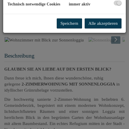
Technisch notwendige Cookies
immer aktiv
Wohnzimmer mit Blick zur Sonnenloggia
Speichern
Alle akzeptieren
Beschreibung
GLAUBEN SIE AN LIEBE AUF DEN ERSTEN BLICK?
Dann freue ich mich, Ihnen diese wunderschöne, ruhig
gelegene
2-ZIMMERWOHNUNG MIT SONNENLOGGIA
in
idyllischer Grünruhelage vorzustellen.
Die hochwertig sanierte 2-Zimmer-Wohnung im beliebten 6.
Gemeindebezirk, begeistert mit einem modernen Wohnkonzept,
lichtdurchfluteten Räumen und einer sonnigen Loggia mit
herrlichem Blick in den begrünten Garten der Wohnhausanlage
mit altem Baumbestand. Ein echtes Refugium mitten in der Stadt -