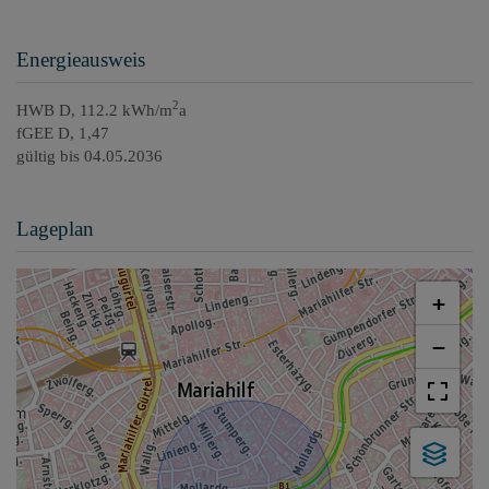
Energieausweis
2
HWB
D, 112.2 kWh/m
a
fGEE
D, 1,47
gültig bis
04.05.2036
Lageplan
+
−