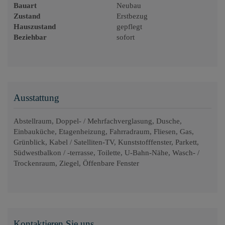
Bauart
Neubau
Zustand
Erstbezug
Hauszustand
gepflegt
Beziehbar
sofort
Ausstattung
Abstellraum
Doppel- / Mehrfachverglasung
Dusche
Einbauküche
Etagenheizung
Fahrradraum
Fliesen
Gas
Grünblick
Kabel / Satelliten-TV
Kunststofffenster
Parkett
Südwestbalkon / -terrasse
Toilette
U-Bahn-Nähe
Wasch- /
Trockenraum
Ziegel
Öffenbare Fenster
Kontaktieren Sie uns