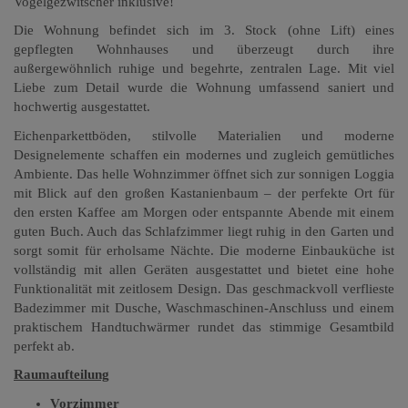
Vogelgezwitscher inklusive!
Die Wohnung befindet sich im 3. Stock (ohne Lift) eines
gepflegten Wohnhauses und überzeugt durch ihre
außergewöhnlich ruhige und begehrte, zentralen Lage.
Mit viel
Liebe zum Detail wurde die Wohnung umfassend saniert und
hochwertig ausgestattet.
Eichenparkettböden, stilvolle Materialien und moderne
Designelemente schaffen ein modernes und zugleich gemütliches
Ambiente.
Das helle Wohnzimmer öffnet sich zur sonnigen Loggia
mit Blick auf den großen Kastanienbaum – der perfekte Ort für
den ersten Kaffee am Morgen oder entspannte Abende mit einem
guten Buch. Auch das Schlafzimmer liegt ruhig in den Garten und
sorgt somit für erholsame Nächte.
Die moderne Einbauküche ist
vollständig mit allen Geräten ausgestattet und bietet eine hohe
Funktionalität mit zeitlosem Design.
Das geschmackvoll verflieste
Badezimmer mit Dusche, Waschmaschinen-Anschluss und einem
praktischem Handtuchwärmer rundet das stimmige Gesamtbild
perfekt ab.
Raumaufteilung
Vorzimmer