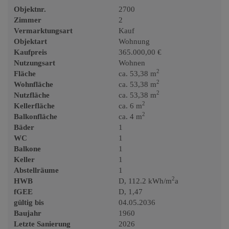
Objektnr.
2700
Zimmer
2
Vermarktungsart
Kauf
Objektart
Wohnung
Kaufpreis
365.000,00 €
Nutzungsart
Wohnen
2
Fläche
ca. 53,38 m
2
Wohnfläche
ca. 53,38 m
2
Nutzfläche
ca. 53,38 m
2
Kellerfläche
ca. 6 m
2
Balkonfläche
ca. 4 m
Bäder
1
WC
1
Balkone
1
Keller
1
Abstellräume
1
2
HWB
D, 112.2 kWh/m
a
fGEE
D, 1,47
gültig bis
04.05.2036
Baujahr
1960
Letzte Sanierung
2026