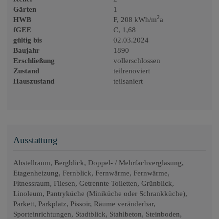
Gärten
1
2
HWB
F, 208 kWh/m
a
fGEE
C, 1,68
gültig bis
02.03.2024
Baujahr
1890
Erschließung
vollerschlossen
Zustand
teilrenoviert
Hauszustand
teilsaniert
Ausstattung
Abstellraum
Bergblick
Doppel- / Mehrfachverglasung
Etagenheizung
Fernblick
Fernwärme
Fernwärme
Fitnessraum
Fliesen
Getrennte Toiletten
Grünblick
Linoleum
Pantryküche (Miniküche oder Schrankküche)
Parkett
Parkplatz
Pissoir
Räume veränderbar
Sporteinrichtungen
Stadtblick
Stahlbeton
Steinboden