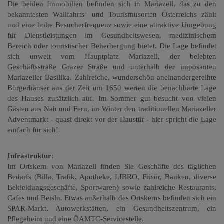
Die beiden Immobilien befinden sich in Mariazell, das zu den
bekanntesten Wallfahrts- und Tourismusorten Österreichs zählt
und eine hohe Besucherfrequenz sowie eine attraktive Umgebung
für Dienstleistungen im Gesundheitswesen, medizinischem
Bereich oder touristischer Beherbergung bietet. Die Lage befindet
sich unweit vom Hauptplatz Mariazell, der belebten
Geschäftsstraße Grazer Straße und unterhalb der imposanten
Mariazeller Basilika. Zahlreiche, wunderschön aneinandergereihte
Bürgerhäuser aus der Zeit um 1650 werten die benachbarte Lage
des Hauses zusätzlich auf. Im Sommer gut besucht von vielen
Gästen aus Nah und Fern, im Winter den traditionellen Mariazeller
Adventmarkt - quasi direkt vor der Haustür - hier spricht die Lage
einfach für sich!
Infrastruktur
:
Im Ortskern von Mariazell finden Sie Geschäfte des täglichen
Bedarfs (Billa, Trafik, Apotheke, LIBRO, Frisör, Banken, diverse
Bekleidungsgeschäfte, Sportwaren) sowie zahlreiche Restaurants,
Cafes und Beisln. Etwas außerhalb des Ortskerns befinden sich ein
SPAR-Markt, Autowerkstätten, ein Gesundheitszentrum, ein
Pflegeheim und eine ÖAMTC-Servicestelle.