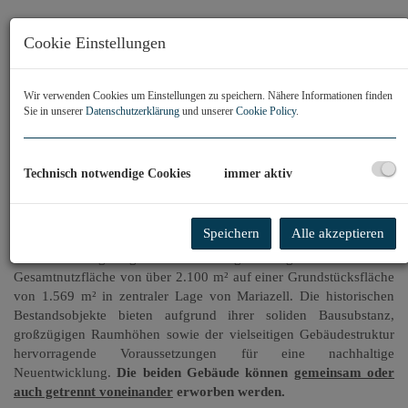
Morzingasse
Cookie Einstellungen
Wir verwenden Cookies um Einstellungen zu speichern. Nähere Informationen finden
Sie in unserer
Datenschutzerklärung
und unserer
Cookie Policy
.
Beschreibung
Technisch notwendige Cookies
immer aktiv
Zwei attraktive Entwicklungsimmobilien im Herzen von
Mariazell
Speichern
Alle akzeptieren
Zum Verkauf gelangen zwei ehemalige Schulgebäude mit einer
Gesamtnutzfläche von über 2.100 m² auf einer Grundstücksfläche
von 1.569 m² in zentraler Lage von Mariazell. Die historischen
Bestandsobjekte bieten aufgrund ihrer soliden Bausubstanz,
großzügigen Raumhöhen sowie der vielseitigen Gebäudestruktur
hervorragende Voraussetzungen für eine nachhaltige
Neuentwicklung.
Die beiden Gebäude können
gemeinsam oder
auch getrennt voneinander
erworben werden.