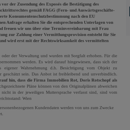
n vor der Zusendung des Exposés die Bestätigung des
Rücktrittsrechtes gemäß FAGG (Fern- und Auswärtsgeschäfte-
eänderte Konsumentenschutzbestimmung nach den EU
chen Anfrage erhalten Sie die entsprechenden Unterlagen von
end freuen wir uns über eine Terminvereinbarung mit Frau
ung zur Zahlung einer Vermittlungsprovision entsteht für Sie
 und wird erst mit der Rechtswirksamkeit des vermittelten
oder der Verwaltung und wurden mit Sorgfalt erhoben. Für die
übernommen werden. Es wird darauf hingewiesen, dass sich der
aus eigener Wahrnehmung d.h. Besichtigung vom Objekt zu
geschätzt sein. Das Anbot ist freibleibend und unverbindlich.
auf hin, dass die Firma Immobilien Rot, Doris Rotschopf als
chgezeichnete Pläne können von den Originalplänen abweichen
 nicht in der jeweiligen Muttersprache verfasst sind, sind vom
erichtsstand: Wien
personenbezogenen Kundendaten werden von uns zum Zwecke
t.