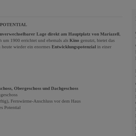
 POTENTIAL
nverwechselbarer Lage direkt am Hauptplatz von Mariazell
,
ch um 1900 errichtet und ehemals als
Kino
genutzt, bietet das
n heute wieder ein enormes
Entwicklungspotenzial
in einer
schoss, Obergeschoss und Dachgeschoss
hgeschoss
rftig), Fernwärme-Anschluss vor dem Haus
s Potential