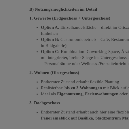
B) Nutzungsmöglichkeiten im Detail
1. Gewerbe (Erdgeschoss + Untergeschoss)
Option A:
Einzelhandelsfläche – direkt im Ortsz
Einheiten
Option B:
Gastronomiebetrieb – Café, Restauran
in Bildgalerie)
Option C:
Kombination: Coworking-Space, Ärztez
mit integrierter, breiter Stiege ins Untergeschos
Personalräume oder Wellness-/Freizeiteinrichtu
2. Wohnen (Obergeschoss)
Entkernter Zustand erlaubt flexible Planung
Realisierbar:
bis zu 3 Wohnungen
mit Blick auf 
Ideal als
Eigennutzung
,
Ferienwohnungen
oder
3. Dachgeschoss
Entkernter Zustand erlaubt auch hier eine flexib
Panoramablick auf Basilika, Stadtzentrum Mar