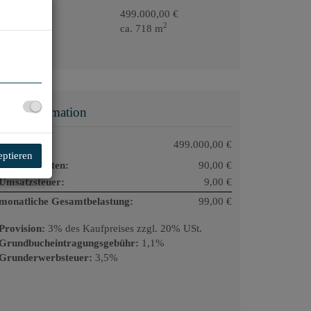
Kaufpreis
499.000,00 €
2
Fläche
ca. 718 m
Preisinformation
Kaufpreis:
499.000,00 €
eptieren
Betriebskosten:
90,00 €
Umsatzsteuer:
9,00 €
monatliche Gesamtbelastung:
99,00 €
Provision:
3% des Kaufpreises zzgl. 20% USt.
Grundbucheintragungsgebühr:
1,1%
Grunderwerbsteuer:
3,5%