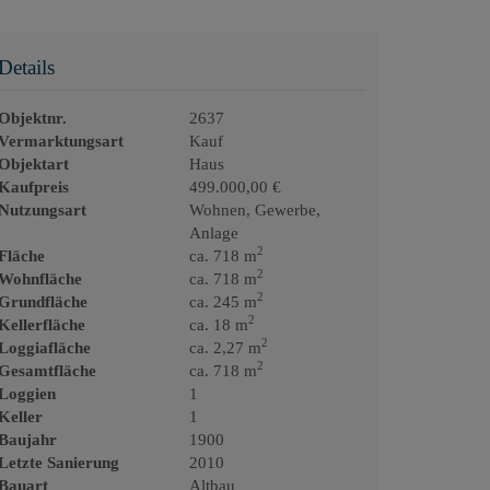
Details
Objektnr.
2637
Vermarktungsart
Kauf
Objektart
Haus
Kaufpreis
499.000,00 €
Nutzungsart
Wohnen
Gewerbe
Anlage
2
Fläche
ca. 718 m
2
Wohnfläche
ca. 718 m
2
Grundfläche
ca. 245 m
2
Kellerfläche
ca. 18 m
2
Loggiafläche
ca. 2,27 m
2
Gesamtfläche
ca. 718 m
Loggien
1
Keller
1
Baujahr
1900
Letzte Sanierung
2010
Bauart
Altbau