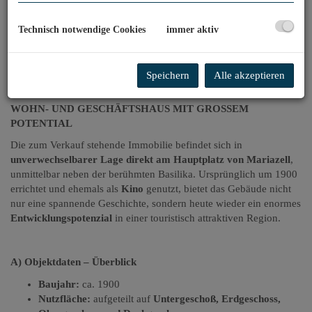
Technisch notwendige Cookies
immer aktiv
Beschreibung
Speichern
Alle akzeptieren
WOHN- UND GESCHÄFTSHAUS MIT GROSSEM
POTENTIAL
Die zum Verkauf stehende Immobilie befindet sich in
unverwechselbarer Lage direkt am Hauptplatz von Mariazell
,
unmittelbar neben der berühmten Basilika. Ursprünglich um 1900
errichtet und ehemals als
Kino
genutzt, bietet das Gebäude nicht
nur eine spannende Geschichte, sondern heute wieder ein enormes
Entwicklungspotenzial
in einer touristisch attraktiven Region.
A) Objektdaten – Überblick
Baujahr:
ca. 1900
Nutzfläche:
aufgeteilt auf
Untergeschoß, Erdgeschoss,