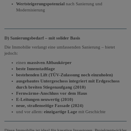
Wertsteigerungspotenzial
nach Sanierung und
Modernisierung
D) Sanierungsbedarf – mit solider Basis
Die Immobilie verlangt eine umfassenden Sanierung – bietet
jedoch:
einen
massiven Altbaukörper
beste Innenstadtlage
bestehenden Lift (TÜV-Zulassung noch einzuholen)
ausgebautes Untergeschoss integriert mit Erdgeschoss
durch breiten Stiegenaufgang (2010)
Fernwärme-Anschluss vor dem Haus
E-Leitungen neuwertig (2010)
neue, straßenseitige Fassade (2024)
und vor allem:
einzigartige Lage
mit Geschichte
Diese Immobilie ist ideal für kreative Investoren, Projektentwickler