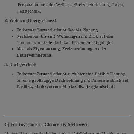
Personalräume oder Wellness-/Freizeiteinrichtung, Lager,
Haustechnik,
2. Wohnen (Obergeschoss)
Entkernter Zustand erlaubt flexible Planung
Realisierbar:
bis zu 3 Wohnungen
mit Blick auf den
Hauptplatz und die Basilika - besonderer Highlight!
Ideal als
Eigennutzung
,
Ferienwohnungen
oder
Dauervermietung
3. Dachgeschoss
Entkernter Zustand erlaubt auch hier eine flexible Planung
für eine
großzügige Dachwohnung
mit
Panoramablick auf
Basilika, Stadtzentrum Mariazells, Berglandschaft
C) Für Investoren – Chancen & Mehrwert
Mariazell ist einer der bedeutendsten Wallfahrtsorte Mitteleuropas