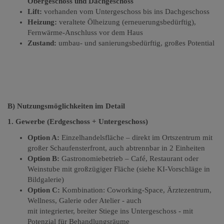
Obergeschoss und Dachgeschoss
Lift:
vorhanden vom Untergeschoss bis ins Dachgeschoss
Heizung:
veraltete Ölheizung (erneuerungsbedürftig),
Fernwärme-Anschluss vor dem Haus
Zustand:
umbau- und sanierungsbedürftig, großes Potential
B) Nutzungsmöglichkeiten im Detail
1. Gewerbe (Erdgeschoss + Untergeschoss)
Option A:
Einzelhandelsfläche – direkt im Ortszentrum mit
großer Schaufensterfront, auch abtrennbar in 2 Einheiten
Option B:
Gastronomiebetrieb – Café, Restaurant oder
Weinstube mit großzügiger Fläche (siehe KI-Vorschläge in
Bildgalerie)
Option C:
Kombination: Coworking-Space, Ärztezentrum,
Wellness, Galerie oder Atelier - auch
mit integrierter, breiter Stiege ins Untergeschoss - mit
Potenzial für Behandlungsräume