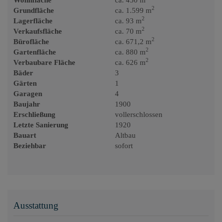
Wohnfläche
ca. 450 m
2
Grundfläche
ca. 1.599 m
2
Lagerfläche
ca. 93 m
2
Verkaufsfläche
ca. 70 m
2
Bürofläche
ca. 671,2 m
2
Gartenfläche
ca. 880 m
2
Verbaubare Fläche
ca. 626 m
Bäder
3
Gärten
1
Garagen
4
Baujahr
1900
Erschließung
vollerschlossen
Letzte Sanierung
1920
Bauart
Altbau
Beziehbar
sofort
Ausstattung