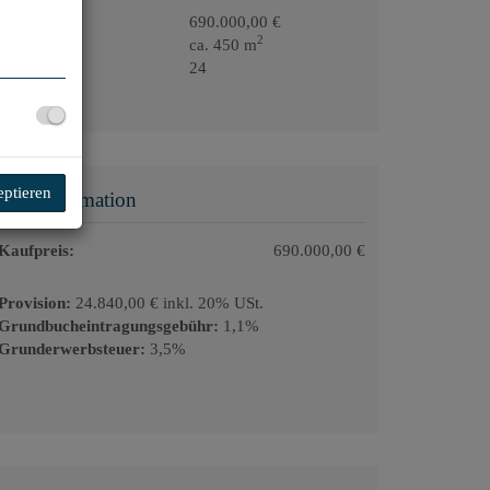
Kaufpreis
690.000,00 €
2
Fläche
ca. 450 m
Zimmer
24
eptieren
Preisinformation
Kaufpreis:
690.000,00 €
Provision:
24.840,00 € inkl. 20% USt.
Grundbucheintragungsgebühr:
1,1%
Grunderwerbsteuer:
3,5%