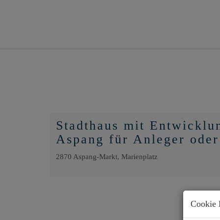
Stadthaus mit Entwicklu
Aspang für Anleger oder
2870 Aspang-Markt
, Marienplatz
Cookie 