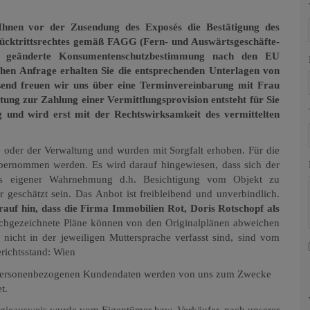
Ihnen vor der Zusendung des Exposés die Bestätigung des
Rücktrittsrechtes gemäß FAGG (Fern- und Auswärtsgeschäfte-
014 geänderte Konsumentenschutzbestimmung nach den EU
ichen Anfrage erhalten Sie die entsprechenden Unterlagen von
eßend freuen wir uns über eine Terminvereinbarung mit Frau
tung zur Zahlung einer Vermittlungsprovision entsteht für Sie
ng und wird erst mit der Rechtswirksamkeit des vermittelten
oder der Verwaltung und wurden mit Sorgfalt erhoben. Für die
übernommen werden. Es wird darauf hingewiesen, dass sich der
aus eigener Wahrnehmung d.h. Besichtigung vom Objekt zu
geschätzt sein. Das Anbot ist freibleibend und unverbindlich.
auf hin, dass die Firma Immobilien Rot, Doris Rotschopf als
chgezeichnete Pläne können von den Originalplänen abweichen
 nicht in der jeweiligen Muttersprache verfasst sind, sind vom
erichtsstand: Wien
personenbezogenen Kundendaten werden von uns zum Zwecke
t.