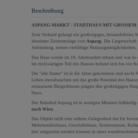
Beschreibung
ASPANG-MARKT - STADTHAUS MIT GROSSE
Zum Verkauf gelangt ein großzügiges, bestandsfreies 
absoluter Zentrumslage von
Aspang
. Die Liegenschaft
Anbindung, seinen vielfältige Nutzungsmöglichkeiten,
Das Haus wurde im 19. Jahrhundert erbaut und war in s
Im rückwärtigen Teil des Hauses befand sich bis vor 
Die "alte Dame" ist in die Jahre gekommen und sucht N
Leben einzuhauchen um das große Potential des Haus
restaurierte Bürgerhäuser prägen den großzügigen Hau
Haus.
Der Bahnhof Aspang ist in wenigen Minuten fußläufig e
nach Wien.
Das Objekt stellt eine seltene Gelegenheit dar für Inve
Mehrfamilienhaus, Geschäftshaus, Ärztezentrum, Kultur-
hier umgesetzt werden können in einer wunderschönen