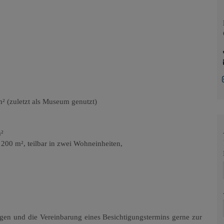
² (zuletzt als Museum genutzt)
m²
. 200 m²
, t
eilbar in zwei Wohneinheiten
,
agen
und die Vereinbarung eines Besichtigungstermins gerne zur