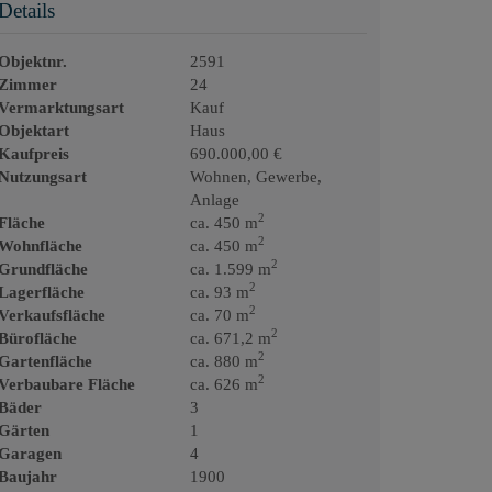
Details
Objektnr.
2591
Zimmer
24
Vermarktungsart
Kauf
Objektart
Haus
Kaufpreis
690.000,00 €
Nutzungsart
Wohnen
Gewerbe
Anlage
2
Fläche
ca. 450 m
2
Wohnfläche
ca. 450 m
2
Grundfläche
ca. 1.599 m
2
Lagerfläche
ca. 93 m
2
Verkaufsfläche
ca. 70 m
2
Bürofläche
ca. 671,2 m
2
Gartenfläche
ca. 880 m
2
Verbaubare Fläche
ca. 626 m
Bäder
3
Gärten
1
Garagen
4
Baujahr
1900