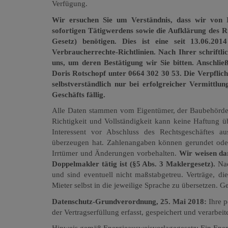
Verfügung.
Wir ersuchen Sie um Verständnis, dass wir von 
sofortigen Tätigwerdens sowie die Aufklärung des 
Gesetz) benötigen. Dies ist eine seit 13.06.2
Verbraucherrechte-Richtlinien. Nach Ihrer schriftl
uns, um deren Bestätigung wir Sie bitten. Anschli
Doris Rotschopf unter 0664 302 30 53. Die Verpflich
selbstverständlich nur bei erfolgreicher Vermittlu
Geschäfts fällig.
Alle Daten stammen vom Eigentümer, der Baubehörde 
Richtigkeit und Vollständigkeit kann keine Haftung 
Interessent vor Abschluss des Rechtsgeschäftes 
überzeugen hat. Zahlenangaben können gerundet oder 
Irrtümer und Änderungen vorbehalten.
Wir weisen dar
Doppelmakler tätig ist (§5 Abs. 3 Maklergesetz).
Na
und sind eventuell nicht maßstabgetreu. Verträge, die
Mieter selbst in die jeweilige Sprache zu übersetzen. G
Datenschutz-Grundverordnung, 25. Mai 2018:
Ihre 
der Vertragserfüllung erfasst, gespeichert und verarbeite