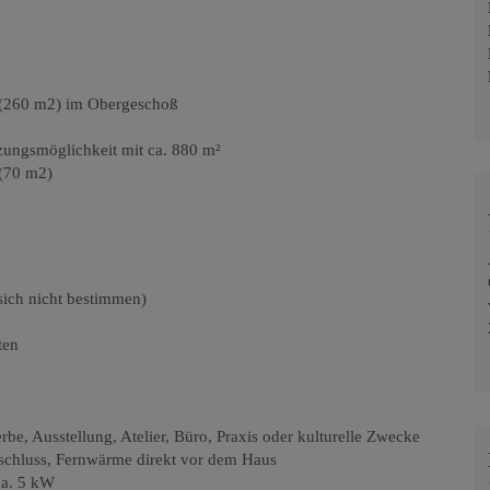
 (260 m2) im Obergeschoß
zungsmöglichkeit mit ca. 880 m²
 (70 m2)
 sich nicht bestimmen)
ten
e, Ausstellung, Atelier, Büro, Praxis oder kulturelle Zwecke
schluss
,
Fernwärme direkt vor dem Haus
ca. 5 kW