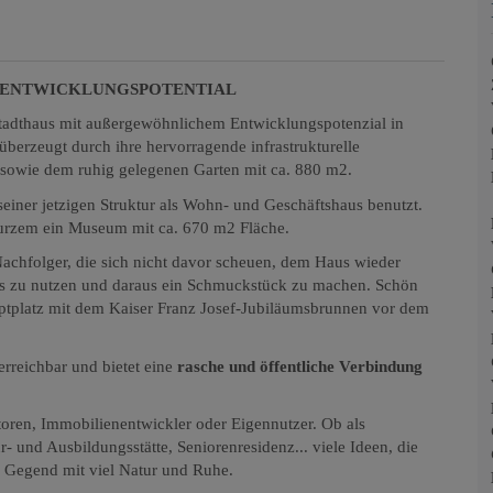
M ENTWICKLUNGSPOTENTIAL
Stadthaus mit außergewöhnlichem Entwicklungspotenzial in
 überzeugt durch ihre hervorragende infrastrukturelle
 sowie dem ruhig gelegenen Garten mit ca. 880 m2.
einer jetzigen Struktur als Wohn- und Geschäftshaus benutzt.
Kurzem ein Museum mit ca. 670 m2 Fläche.
achfolger, die sich nicht davor scheuen, dem Haus wieder
es zu nutzen und daraus ein Schmuckstück zu machen. Schön
ptplatz mit dem Kaiser Franz Josef-Jubiläumsbrunnen vor dem
rreichbar und bietet eine
rasche und öffentliche Verbindung
storen, Immobilienentwickler oder Eigennutzer. Ob als
 und Ausbildungsstätte, Seniorenresidenz... viele Ideen, die
 Gegend mit viel Natur und Ruhe.