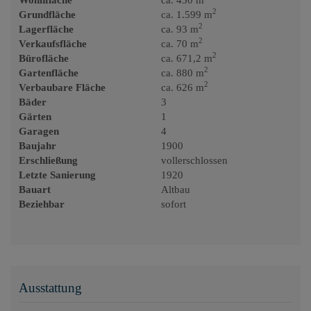
Wohnfläche
ca. 450 m
2
Grundfläche
ca. 1.599 m
2
Lagerfläche
ca. 93 m
2
Verkaufsfläche
ca. 70 m
2
Bürofläche
ca. 671,2 m
2
Gartenfläche
ca. 880 m
2
Verbaubare Fläche
ca. 626 m
Bäder
3
Gärten
1
Garagen
4
Baujahr
1900
Erschließung
vollerschlossen
Letzte Sanierung
1920
Bauart
Altbau
Beziehbar
sofort
Ausstattung