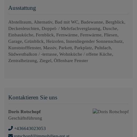
Ausstattung
Abstellraum
Alternativ
Bad mit WC
Badewanne
Bergblick
Deckenleuchten
Doppel- / Mehrfachverglasung
Dusche
Einbauküche
Fernblick
Fernwärme
Fernwärme
Fliesen
Garage
Grünblick
Heizofen
Innenliegender Sonnenschutz
Kunststofffenster
Massiv
Parkett
Parkplatz
Pultdach
Südwestbalkon / -terrasse
Wohnküche / offene Küche
Zentralheizung
Ziegel
Öffenbare Fenster
Kontaktieren Sie uns
Doris Rotschopf
Geschäftsführung
+436643023053
rotschopf@immobilien-rot.at