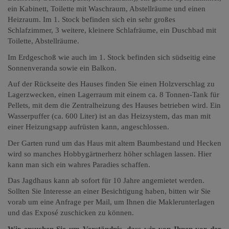
ein Kabinett, Toilette mit Waschraum, Abstellräume und einen
Heizraum. Im 1. Stock befinden sich ein sehr großes
Schlafzimmer, 3 weitere, kleinere Schlafräume, ein Duschbad mit
Toilette, Abstellräume.
Im Erdgeschoß wie auch im 1. Stock befinden sich südseitig eine
Sonnenveranda sowie ein Balkon.
Auf der Rückseite des Hauses finden Sie einen Holzverschlag zu
Lagerzwecken, einen Lagerraum mit einem ca. 8 Tonnen-Tank für
Pellets, mit dem die Zentralheizung des Hauses betrieben wird. Ein
Wasserpuffer (ca. 600 Liter) ist an das Heizsystem, das man mit
einer Heizungsapp aufrüsten kann, angeschlossen.
Der Garten rund um das Haus mit altem Baumbestand und Hecken
wird so manches Hobbygärtnerherz höher schlagen lassen. Hier
kann man sich ein wahres Paradies schaffen.
Das Jagdhaus kann ab sofort für 10 Jahre angemietet werden.
Sollten Sie Interesse an einer Besichtigung haben, bitten wir Sie
vorab um eine Anfrage
per Mail, um Ihnen die Maklerunterlagen
und das Exposé zuschicken zu können.
Wir ersuchen Sie um Verständnis, dass wir von Ihnen vor der