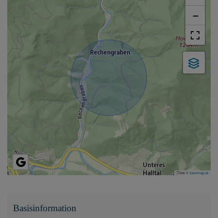
−
Tiles ©
basemap.at
Basisinformation