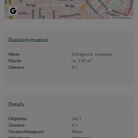
Tiles ©
basemap.at
Basisinformation
Miete
Erfolgreich vermietet
2
Fläche
ca. 138 m
Zimmer
4,5
Details
Objektnr.
2413
Zimmer
4,5
Vermarktungsart
Miete
Objektart
Wohnung