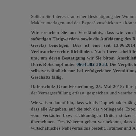
Sollten Sie Interesse an einer Besichtigung der Wohnu
Maklerunterlagen und das Exposé zuschicken zu könn
Wir ersuchen Sie um Verständnis, dass wir von 
sofortigen Tätigwerdens sowie die Aufklärung des 
Gesetz) benötigen. Dies ist eine seit 13.06.2
Verbraucherrechte-Richtlinien. Nach Ihrer schriftl
uns, um deren Bestätigung wir Sie bitten. Anschli
Doris Rotschopf unter
0664 302 30 53
. Die Verpflic
selbstverständlich nur bei erfolgreicher Vermittlu
Geschäfts fällig.
Datenschutz-Grundverordnung, 25. Mai 2018:
Ihre 
der Vertragserfüllung erfasst, gespeichert und verarbeite
Wir weisen darauf hin, dass wir als Doppelmakler tätig
dass alle Angaben, auf die sich das vorliegende Expo
vom Verkäufer bzw. sachkundigen Dritten stützen 
übernehmen. Des Weiteren geben wir bekannt, dass z
wirtschaftliches Naheverhältnis besteht. Irrtümer un