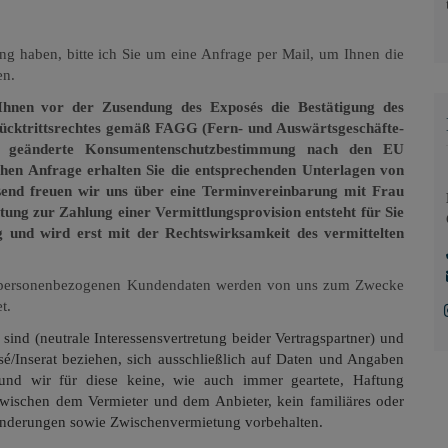
ng haben, bitte ich Sie um eine Anfrage per Mail, um Ihnen die
en.
Ihnen vor der Zusendung des Exposés die Bestätigung des
Rücktrittsrechtes gemäß FAGG (Fern- und Auswärtsgeschäfte-
014 geänderte Konsumentenschutzbestimmung nach den EU
ichen Anfrage erhalten Sie die entsprechenden Unterlagen von
eßend freuen wir uns über eine Terminvereinbarung mit Frau
htung zur Zahlung einer Vermittlungsprovision entsteht für Sie
ng und wird erst mit der Rechtswirksamkeit des vermittelten
personenbezogenen Kundendaten werden von uns zum Zwecke
t.
 sind (neutrale Interessensvertretung beider Vertragspartner) und
sé/Inserat beziehen, sich ausschließlich auf Daten und Angaben
und wir für diese keine, wie auch immer geartete, Haftung
wischen dem Vermieter und dem Anbieter, kein familiäres oder
d Änderungen sowie Zwischenvermietung vorbehalten.