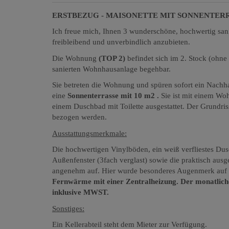
ERSTBEZUG - MAISONETTE MIT SONNENTER
Ich freue mich, Ihnen 3 wunderschöne, hochwertig sani
freibleibend und unverbindlich anzubieten.
Die Wohnung
(TOP 2)
befindet sich im 2. Stock (ohne 
sanierten Wohnhausanlage begehbar.
Sie betreten die Wohnung und spüren sofort ein Na
eine
Sonnenterrasse mit 10 m2 .
Sie ist mit einem Wo
einem Duschbad mit Toilette ausgestattet. Der Grundriss
bezogen werden.
Ausstattungsmerkmale:
Die hochwertigen Vinylböden, ein weiß verfliestes Dus
Außenfenster (3fach verglast) sowie die praktisch aus
angenehm auf. Hier wurde besonderes Augenmerk auf 
Fernwärme mit einer Zentralheizung. Der monatlich
inklusive MWST.
Sonstiges:
Ein Kellerabteil steht dem Mieter zur Verfügung.