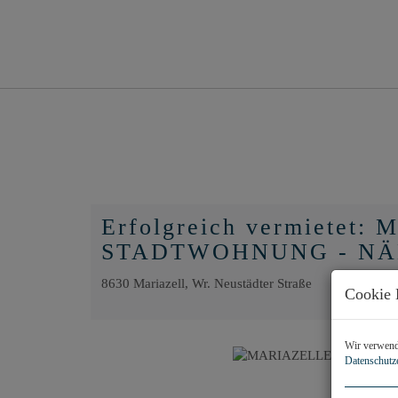
Erfolgreich vermietet
STADTWOHNUNG - NÄ
8630 Mariazell
, Wr. Neustädter Straße
Cookie 
Wir verwende
Datenschutz