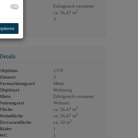
Miete
Erfolgreich vermietet
2
Fläche
ca. 56,47 m
Zimmer
3
eptieren
Details
Objektnr.
2370
Zimmer
3
Vermarktungsart
Miete
Objektart
Wohnung
Miete
Erfolgreich vermietet
Nutzungsart
Wohnen
2
Fläche
ca. 56,47 m
2
Wohnfläche
ca. 56,47 m
2
Terrassenfläche
ca. 10 m
Bäder
1
WC
1