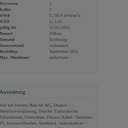
Terrassen
1
Keller
1
2
HWB
C, 56.8 kWh/m
a
fGEE
C, 1,01
gültig bis
21.02.2032
Bauart
Altbau
Zustand
Erstbezug
Hauszustand
vollsaniert
Beziehbar
September 2022
Max. Mietdauer
unbefristet
Ausstattung
Bad mit Fenster
Bad mit WC
Doppel- /
Mehrfachverglasung
Dusche
Einbauküche
Fahrradraum
Fernwärme
Fliesen
Kabel / Satelliten-
TV
Kunststoffboden
Stadtblick
Südostbalkon / -